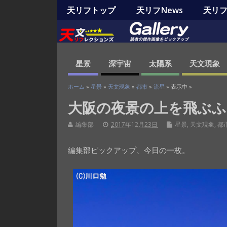
天リフトップ
天リフNews
天リフO
星景
深宇宙
太陽系
天文現象
ホーム
»
星景
»
天文現象
»
都市
»
流星
» 表示中 »
大阪の夜景の上を飛ぶふ
編集部
2017年12月23日
星景
,
天文現象
,
都
編集部ピックアップ、今日の一枚。