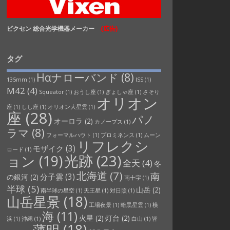
ビクセン 総合光学機器メーカー
(広告)
タグ
Hαナローバンド
(8)
135mm
(1)
ISS
(1)
M42
(4)
Squeator
(1)
おうし座
(1)
ぎょしゃ座
(1)
さそり
オリオン
座
(1)
しし座
(1)
オリオン大星雲
(1)
座
(28)
パノ
オーロラ
(2)
カノープス
(1)
ラマ
(8)
フォーマルハウト
(1)
プロミネンス
(1)
ムーン
リフレクシ
モザイク
(3)
ロード
(1)
光跡
(23)
ョン
(19)
全天
(4)
冬
北海道
(7)
南
分子雲
(3)
の銀河
(2)
南十字
(1)
半球
(5)
山岳
(2)
南半球の星空
(1)
天王星
(1)
対日照
(1)
山岳星景
(18)
工場夜景
(1)
暗黒星雲
(1)
横
海
(11)
火星
(2)
灯台
(2)
浜
(1)
沖縄
(1)
白山
(1)
皆