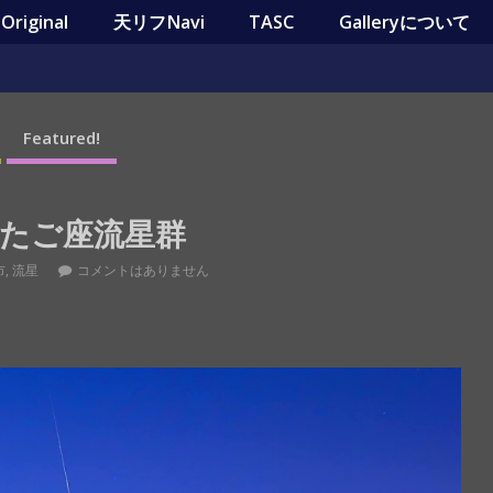
riginal
天リフNavi
TASC
Galleryについて
Featured!
たご座流星群
市
,
流星
コメントはありません