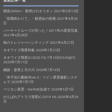
最新記事一覧
標高2900m・夜明けのオリオン
2021年5月13日
「収穫終わりて」・観望会の収穫
2021年4月30
日
バーナードループが写った！2011年の星景写真
2021年4月28日
秋のトレジャーハンティング
2021年4月27日
ネオワイズ彗星特集
2020年7月23日
ネオワイズ彗星(C/2020 F3) 7月10日03:05(JST)
2020年7月11日
織姫・彦星と天の川
2020年7月10日
「米子浜の夏銀河ver.3」ツイン星景撮影システ
ムで
2020年7月7日
ペリカン星雲・Hα-RGB合成で
2020年5月7日
がんばれアトラス彗星(C/2019 Y4)
2020年4月20
日