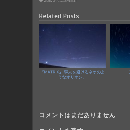
e
to
ai
流星
,
ふたご座流星群
b
d
l
Related Posts
o
o
o
n
k
『MATRIX』 弾丸を避けるネオのよ
うなオリオン。
コメントはまだありません