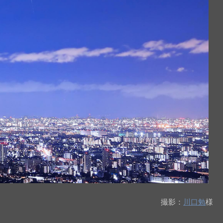
撮影：
川口勉
様