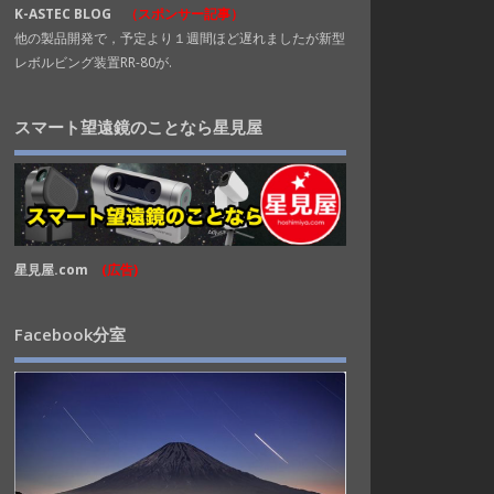
K-ASTEC BLOG
（スポンサー記事）
他の製品開発で，予定より１週間ほど遅れましたが新型
レボルビング装置RR-80が.
スマート望遠鏡のことなら星見屋
星見屋.com
(広告)
Facebook分室