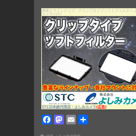
豊富なラインナップ・クリップタイプソフトフィルター 
カメラ+STC
STC日本総代理店・よしみカメラ
(広告)
F
M
E
共
ac
as
m
有