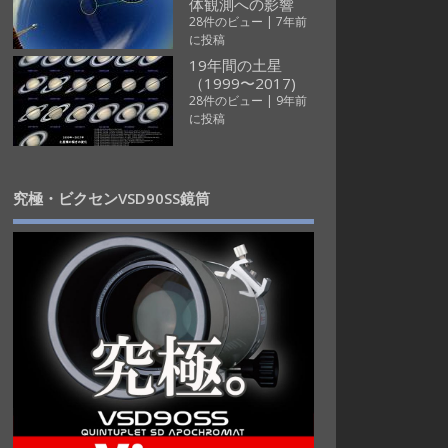
体観測への影響
28件のビュー
|
7年前
に投稿
19年間の土星
（1999〜2017)
28件のビュー
|
9年前
に投稿
究極・ビクセンVSD90SS鏡筒