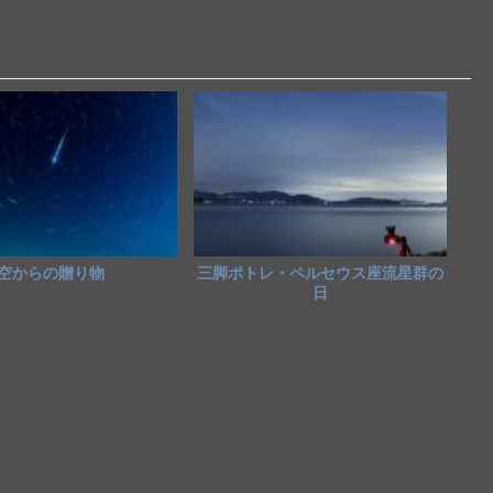
空からの贈り物
三脚ポトレ・ペルセウス座流星群の
日