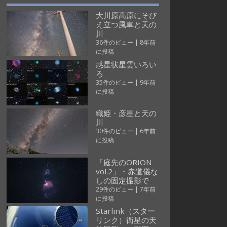
大川原高原にそび
え立つ風車と天の
川
36件のビュー
|
8年前
に投稿
惑星状星雲いろい
ろ
35件のビュー
|
9年前
に投稿
織姫・彦星と天の
川
30件のビュー
|
6年前
に投稿
「庭先のORION
vol.2」・赤道儀な
しの固定撮影で
29件のビュー
|
7年前
に投稿
Starlink（スター
リンク）衛星の天