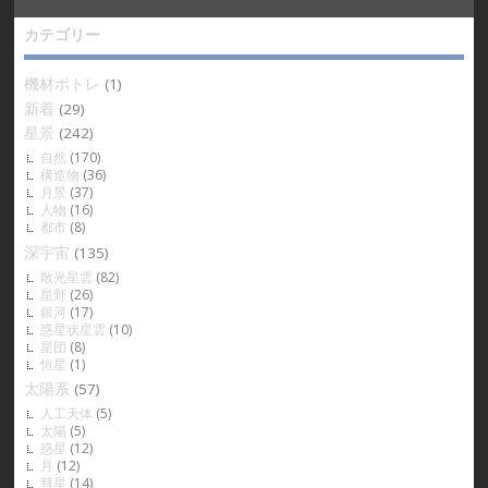
カテゴリー
機材ポトレ
(1)
新着
(29)
星景
(242)
自然
(170)
構造物
(36)
月景
(37)
人物
(16)
都市
(8)
深宇宙
(135)
散光星雲
(82)
星野
(26)
銀河
(17)
惑星状星雲
(10)
星団
(8)
恒星
(1)
太陽系
(57)
人工天体
(5)
太陽
(5)
惑星
(12)
月
(12)
彗星
(14)