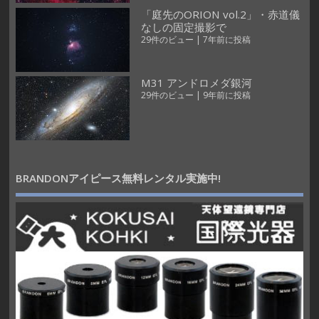
「庭先のORION vol.2」・赤道儀
なしの固定撮影で
29件のビュー
|
7年前に投稿
M31 アンドロメダ銀河
29件のビュー
|
9年前に投稿
BRANDONアイピース無料レンタル実施中!