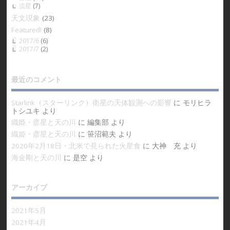
流星
(7)
天文現象
(23)
Featured!
(8)
2017/6
(6)
2017/7
(2)
最近のコメント
Starlink（スターリンク）衛星の天体観測への影響
に
モリヒラ
トシユキ
より
織姫・彦星と天の川
に
編集部
より
織姫・彦星と天の川
に
笹沼範夫
より
2020年2月18日・北米で見られた火星食
に
大神 充
より
海金剛と天の川
に
是空
より
アーカイブ
2021年5月
2021年4月