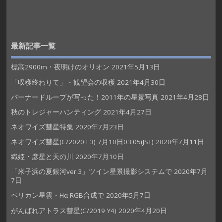
最新記事一覧
標高2900m・夜明けのオリオン
2021年5月13日
「収穫終わりて」・観望会の収穫
2021年4月30日
バーナードループが写った！2011年の星景写真
2021年4月28日
秋のトレジャーハンティング
2021年4月27日
ネオワイズ彗星特集
2020年7月23日
ネオワイズ彗星(C/2020 F3) 7月10日03:05(JST)
2020年7月11日
織姫・彦星と天の川
2020年7月10日
「米子浜の夏銀河ver.3」ツイン星景撮影システムで
2020年7月
7日
ペリカン星雲・Hα-RGB合成で
2020年5月7日
がんばれアトラス彗星(C/2019 Y4)
2020年4月20日