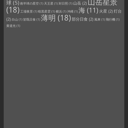
山岳星景
球
(5)
山岳
(2)
南半球の星空
(1)
天王星
(1)
対日照
(1)
(18)
海
(11)
火星
(2)
灯台
工場夜景
(1)
暗黒星雲
(1)
横浜
(1)
沖縄
(1)
薄明
(18)
(2)
部分日食
(2)
白山
(1)
皆既日食
(1)
風車
(1)
飛行機
(1)
黄道光
(1)