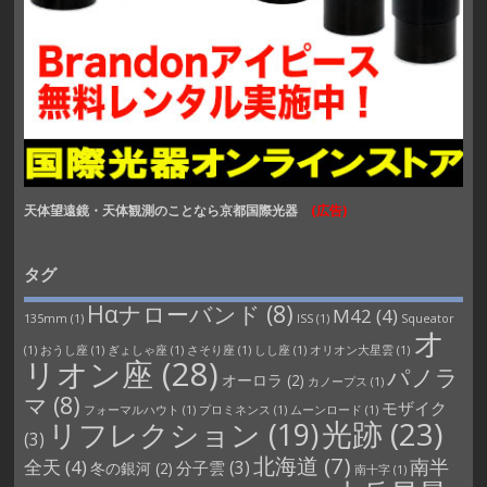
天体望遠鏡・天体観測のことなら京都国際光器
(広告)
タグ
Hαナローバンド
(8)
M42
(4)
135mm
(1)
ISS
(1)
Squeator
オ
(1)
おうし座
(1)
ぎょしゃ座
(1)
さそり座
(1)
しし座
(1)
オリオン大星雲
(1)
リオン座
(28)
パノラ
オーロラ
(2)
カノープス
(1)
マ
(8)
モザイク
フォーマルハウト
(1)
プロミネンス
(1)
ムーンロード
(1)
光跡
(23)
リフレクション
(19)
(3)
北海道
(7)
南半
全天
(4)
分子雲
(3)
冬の銀河
(2)
南十字
(1)