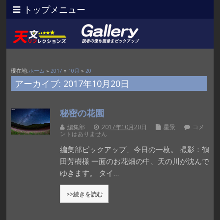
トップメニュー
現在地:
ホーム
»
2017
»
10月
»
20
アーカイブ: 2017年10月20日
秘密の花園
編集部
2017年10月20日
星景
コメ
ントはありません
編集部ピックアップ、今日の一枚。 撮影：鶴
田芳樹様 一面のお花畑の中、天の川が沈んで
ゆきます。 タイ…
>>続きを読む