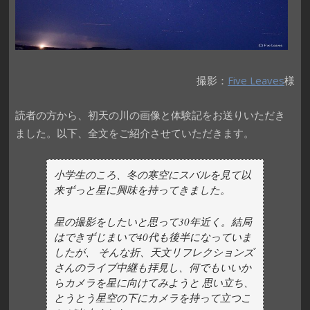
撮影：
Five Leaves
様
読者の方から、初天の川の画像と体験記をお送りいただき
ました。以下、全文をご紹介させていただきます。
小学生のころ、冬の寒空にスバルを見て以
来ずっと星に興味を持ってきました。
星の撮影をしたいと思って30年近く。結局
はできずじまいで40代も後半になっていま
したが、 そんな折、天文リフレクションズ
さんのライブ中継も拝見し、何でもいいか
らカメラを星に向けてみようと 思い立ち、
とうとう星空の下にカメラを持って立つこ