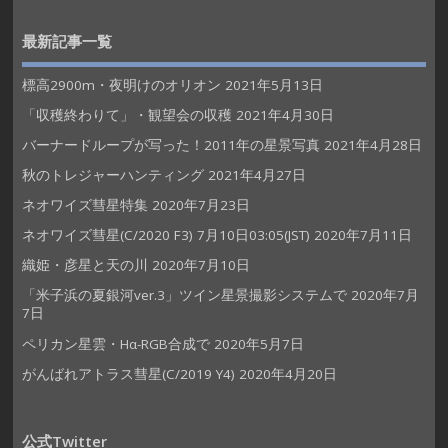
最新記事一覧
標高2900m・夜明けのオリオン
2021年5月13日
「収穫終わりて」・観望会の収穫
2021年4月30日
バーナードループが写った！2011年の星景写真
2021年4月28日
秋のトレジャーハンティング
2021年4月27日
ネオワイズ彗星特集
2020年7月23日
ネオワイズ彗星(C/2020 F3) 7月10日03:05(JST)
2020年7月11日
織姫・彦星と天の川
2020年7月10日
「米子浜の夏銀河ver.3」ツイン星景撮影システムで
2020年7月
7日
ペリカン星雲・Hα-RGB合成で
2020年5月7日
がんばれアトラス彗星(C/2019 Y4)
2020年4月20日
公式Twitter