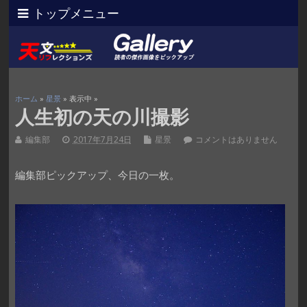
トップメニュー
ホーム
»
星景
» 表示中 »
人生初の天の川撮影
編集部
2017年7月24日
星景
コメントはありません
編集部ピックアップ、今日の一枚。