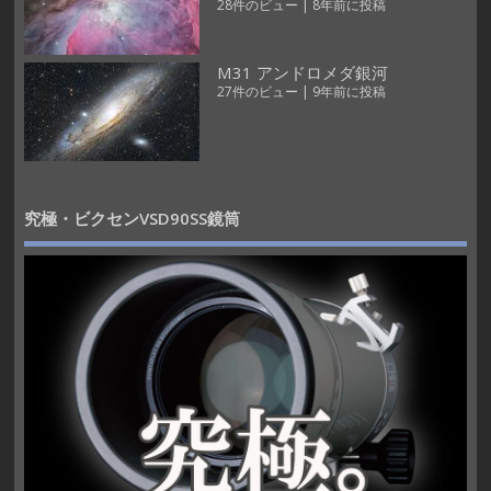
28件のビュー
|
8年前に投稿
M31 アンドロメダ銀河
27件のビュー
|
9年前に投稿
究極・ビクセンVSD90SS鏡筒