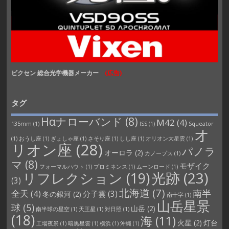
ビクセン 総合光学機器メーカー
(広告)
タグ
Hαナローバンド
(8)
M42
(4)
135mm
(1)
ISS
(1)
Squeator
オ
(1)
おうし座
(1)
ぎょしゃ座
(1)
さそり座
(1)
しし座
(1)
オリオン大星雲
(1)
リオン座
(28)
パノラ
オーロラ
(2)
カノープス
(1)
マ
(8)
モザイク
フォーマルハウト
(1)
プロミネンス
(1)
ムーンロード
(1)
光跡
(23)
リフレクション
(19)
(3)
北海道
(7)
南半
全天
(4)
分子雲
(3)
冬の銀河
(2)
南十字
(1)
山岳星景
球
(5)
山岳
(2)
南半球の星空
(1)
天王星
(1)
対日照
(1)
(18)
海
(11)
火星
(2)
灯台
工場夜景
(1)
暗黒星雲
(1)
横浜
(1)
沖縄
(1)