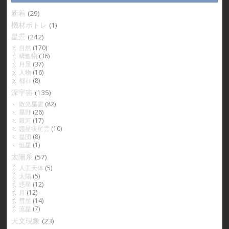
新着
(29)
機材ポトレ
(1)
星景
(242)
自然
(170)
構造物
(36)
月景
(37)
人物
(16)
都市
(8)
深宇宙
(135)
散光星雲
(82)
星野
(26)
銀河
(17)
惑星状星雲
(10)
星団
(8)
恒星
(1)
太陽系
(57)
人工天体
(5)
太陽
(5)
惑星
(12)
月
(12)
彗星
(14)
流星
(7)
天文現象
(23)