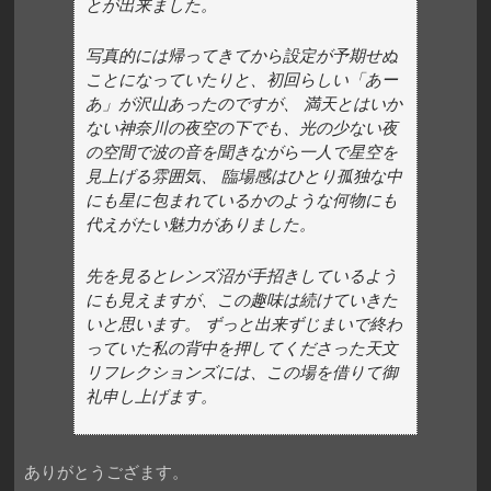
とが出来ました。
写真的には帰ってきてから設定が予期せぬ
ことになっていたりと、初回らしい「あー
あ」が沢山あったのですが、 満天とはいか
ない神奈川の夜空の下でも、光の少ない夜
の空間で波の音を聞きながら一人で星空を
見上げる雰囲気、 臨場感はひとり孤独な中
にも星に包まれているかのような何物にも
代えがたい魅力がありました。
先を見るとレンズ沼が手招きしているよう
にも見えますが、この趣味は続けていきた
いと思います。 ずっと出来ずじまいで終わ
っていた私の背中を押してくださった天文
リフレクションズには、この場を借りて御
礼申し上げます。
ありがとうござます。