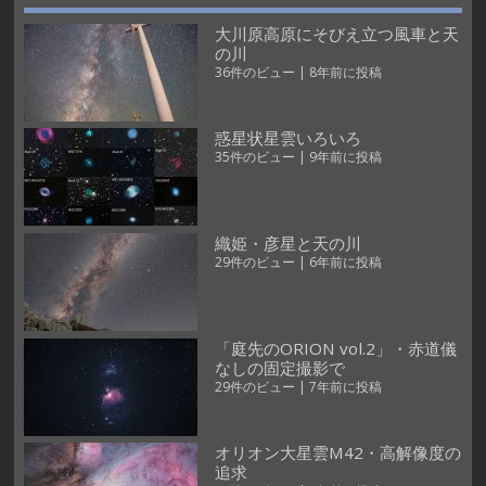
大川原高原にそびえ立つ風車と天
の川
36件のビュー
|
8年前に投稿
惑星状星雲いろいろ
35件のビュー
|
9年前に投稿
織姫・彦星と天の川
29件のビュー
|
6年前に投稿
「庭先のORION vol.2」・赤道儀
なしの固定撮影で
29件のビュー
|
7年前に投稿
オリオン大星雲M42・高解像度の
追求