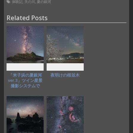
e
to
ai
体験記
,
天の川
,
夏の銀河
b
d
l
Related Posts
o
o
o
n
k
「米子浜の夏銀河
夜明けの桜並木
ver.3」ツイン星景
撮影システムで