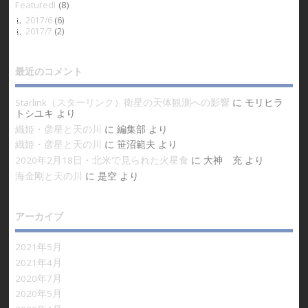
Featured!
(8)
2017/6
(6)
2017/7
(2)
最近のコメント
Starlink（スターリンク）衛星の天体観測への影響
に
モリヒラ
トシユキ
より
織姫・彦星と天の川
に
編集部
より
織姫・彦星と天の川
に
笹沼範夫
より
2020年2月18日・北米で見られた火星食
に
大神 充
より
海金剛と天の川
に
是空
より
アーカイブ
2021年5月
2021年4月
2020年7月
2020年5月