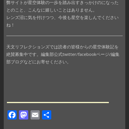
弊サイトが星空体験の一歩を踏み出すきっかけのになった
とのこと、こんなに嬉しいことはありません。
レンズ沼に気を付けつつ、今後も星空を楽しんでください
ね！
天文リフレクションズでは読者の皆様からの星空体験記を
絶賛募集中です。編集部公式twitter/facebookページ/編集
部ブログなどにお寄せください。
F
M
E
共
ac
as
m
有