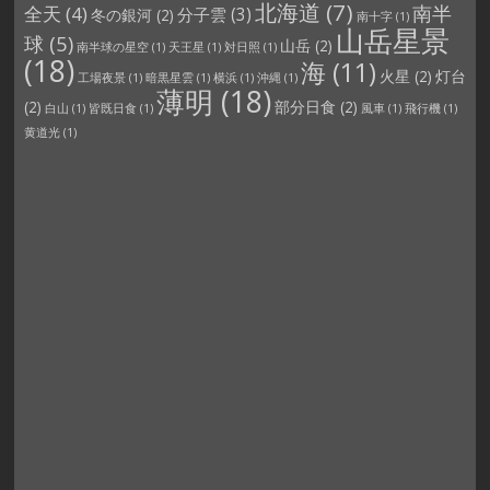
北海道
(7)
南半
全天
(4)
分子雲
(3)
冬の銀河
(2)
南十字
(1)
山岳星景
球
(5)
山岳
(2)
南半球の星空
(1)
天王星
(1)
対日照
(1)
(18)
海
(11)
火星
(2)
灯台
工場夜景
(1)
暗黒星雲
(1)
横浜
(1)
沖縄
(1)
薄明
(18)
(2)
部分日食
(2)
白山
(1)
皆既日食
(1)
風車
(1)
飛行機
(1)
黄道光
(1)