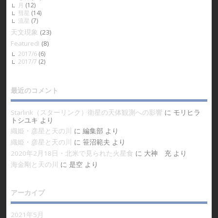
月
(12)
彗星
(14)
流星
(7)
天文現象
(23)
Featured!
(8)
2017/6
(6)
2017/7
(2)
最近のコメント
Starlink（スターリンク）衛星の天体観測への影響
に
モリヒラ
トシユキ
より
織姫・彦星と天の川
に
編集部
より
織姫・彦星と天の川
に
笹沼範夫
より
2020年2月18日・北米で見られた火星食
に
大神 充
より
海金剛と天の川
に
是空
より
アーカイブ
2021年5月