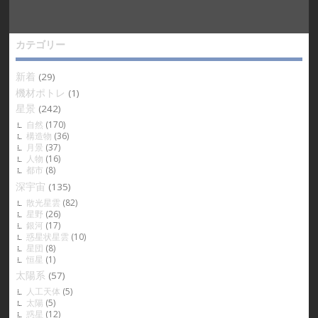
カテゴリー
新着
(29)
機材ポトレ
(1)
星景
(242)
自然
(170)
構造物
(36)
月景
(37)
人物
(16)
都市
(8)
深宇宙
(135)
散光星雲
(82)
星野
(26)
銀河
(17)
惑星状星雲
(10)
星団
(8)
恒星
(1)
太陽系
(57)
人工天体
(5)
太陽
(5)
惑星
(12)