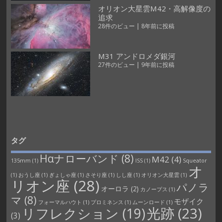
オリオン大星雲M42・高解像度の
追求
28件のビュー
|
8年前に投稿
M31 アンドロメダ銀河
27件のビュー
|
9年前に投稿
タグ
Hαナローバンド
(8)
M42
(4)
135mm
(1)
ISS
(1)
Squeator
オ
(1)
おうし座
(1)
ぎょしゃ座
(1)
さそり座
(1)
しし座
(1)
オリオン大星雲
(1)
リオン座
(28)
パノラ
オーロラ
(2)
カノープス
(1)
マ
(8)
モザイク
フォーマルハウト
(1)
プロミネンス
(1)
ムーンロード
(1)
光跡
(23)
リフレクション
(19)
(3)