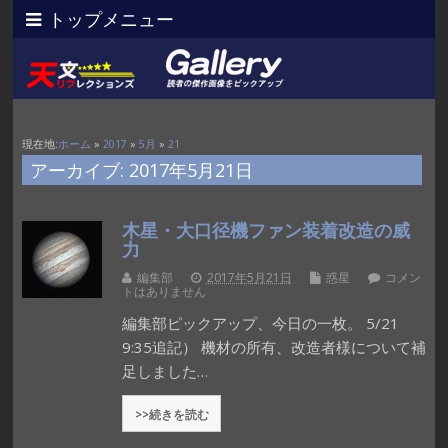
トップメニュー
現在地:
ホーム
»
2017
»
5月
»
21
アーカイブ: 2017年5月21日
木星・大口径機ファン装着改造の威
力
編集部
2017年5月21日
惑星
コメン
トはありません
編集部ピックアップ、今日の一枚。 5/21
9:35追記） 機材の所有、改造者様について補
足しました…
>>続きを読む