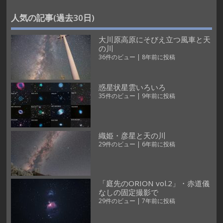
人気の記事(過去30日)
大川原高原にそびえ立つ風車と天
の川
36件のビュー
|
8年前に投稿
惑星状星雲いろいろ
35件のビュー
|
9年前に投稿
織姫・彦星と天の川
29件のビュー
|
6年前に投稿
「庭先のORION vol.2」・赤道儀
なしの固定撮影で
29件のビュー
|
7年前に投稿