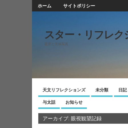
ホーム
サイトポリシー
スター・リフレク
星景と天体写真
天文リフレクションズ
未分類
日記
与太話
お知らせ
アーカイブ: 眼視観望記録