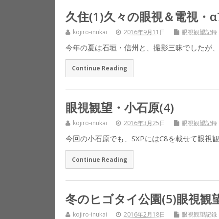
久住(1)久々の眼視＆電視・
kojiro-inukai
2016年9月11日
眼視観望記録
今年の夏は石垣・信州と、撮影三昧でしたが、原
Continue Reading
眼視観望・小石原(4)
kojiro-inukai
2016年3月25日
眼視観望記録
今回の小石原でも、SXPにはC8を載せて眼視
Continue Reading
冬のヒゴタイ公園(5)眼視観
kojiro-inukai
2016年2月18日
眼視観望記録