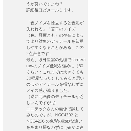
うが良いですよね？
詳細後ほどメールします。
「色ノイズを除去すると色彩が
失われる」「若干のノイズ
（色、輝度とも）の存在によっ
てより対象のディテールを知覚
しやすくなることがある」この
2点合意です。
最近、系外星雲の処理でcamera
rawのノイズ低減を強めに（60
くらい：これまでは大きくても
30程度だった）してみると思い
のほかディテールを損なわずに
ノイズ感が減りました。
（逆に元画像のディテールが乏
しいんですが–;)
ユニテックさんの画像で試して
みたのですが、NGC4302 と
NGC4298 の色彩の微妙な違い
をあまり損なわずに（確かに違