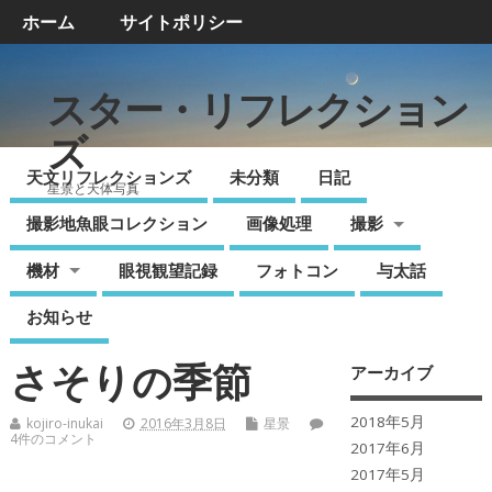
ホーム
サイトポリシー
スター・リフレクション
ズ
天文リフレクションズ
未分類
日記
星景と天体写真
撮影地魚眼コレクション
画像処理
撮影
機材
眼視観望記録
フォトコン
与太話
お知らせ
さそりの季節
アーカイブ
2018年5月
kojiro-inukai
2016年3月8日
星景
4件のコメント
2017年6月
2017年5月