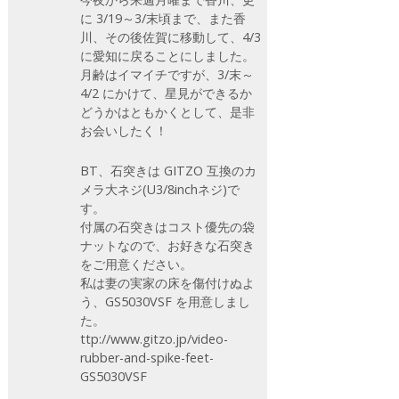
に 3/19～3/末頃まで、また香
川、その後佐賀に移動して、4/3
に愛知に戻ることにしました。
月齢はイマイチですが、3/末～
4/2 にかけて、星見ができるか
どうかはともかくとして、是非
お会いしたく！
BT、石突きは GITZO 互換のカ
メラ大ネジ(U3/8inchネジ)で
す。
付属の石突きはコスト優先の袋
ナットなので、お好きな石突き
をご用意ください。
私は妻の実家の床を傷付けぬよ
う、GS5030VSF を用意しまし
た。
ttp://www.gitzo.jp/video-
rubber-and-spike-feet-
GS5030VSF