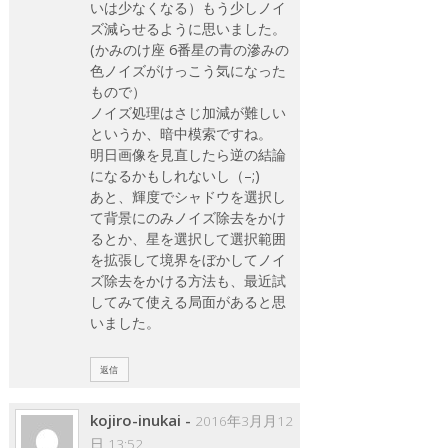
いは少なくなる）もう少しノイ
ズ減らせるように思いました。
(かみのけ座 6番星の青の滲みの
色ノイズがけっこう気になった
もので）
ノイズ処理はさじ加減が難しい
というか、暗中模索ですね。
明日画像を見直したら逆の結論
になるかもしれないし（–;)
あと、輝度でシャドウを選択し
て背景にのみノイズ除去をかけ
るとか、星を選択して選択範囲
を拡張して境界をぼかしてノイ
ズ除去をかける方法も、最近試
してみて使える局面があると思
いました。
返信
kojiro-inukai
-
2016年3月月12
日 13:52