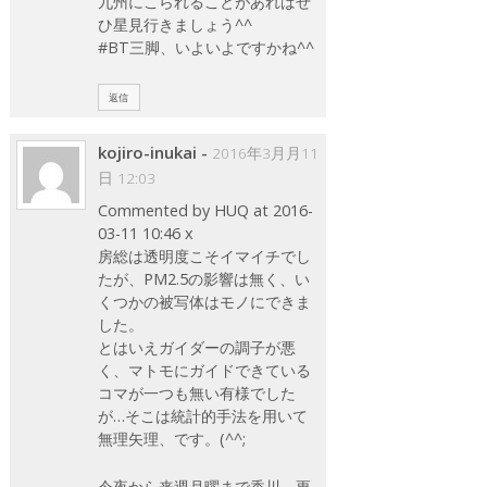
九州にこられることがあればぜ
ひ星見行きましょう^^
#BT三脚、いよいよですかね^^
返信
kojiro-inukai
-
2016年3月月11
日 12:03
Commented by HUQ at 2016-
03-11 10:46 x
房総は透明度こそイマイチでし
たが、PM2.5の影響は無く、い
くつかの被写体はモノにできま
した。
とはいえガイダーの調子が悪
く、マトモにガイドできている
コマが一つも無い有様でした
が…そこは統計的手法を用いて
無理矢理、です。(^^;
今夜から来週月曜まで香川、更