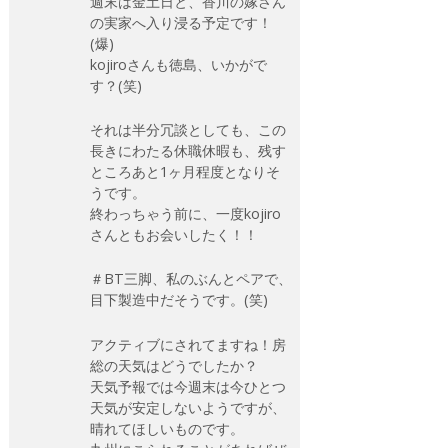
週末は金土日と、香川の嫁さん
の実家へ入り浸る予定です！
(爆)
kojiroさんも徳島、いかがで
す？(笑)
それは半分冗談としても、この
長きにわたる休職休暇も、残す
ところあと1ヶ月程度となりそ
うです。
終わっちゃう前に、一度kojiro
さんともお会いしたく！！
＃BT三脚、私のぶんとペアで、
目下製造中だそうです。(笑)
アクティブにされてますね！房
総の天気はどうでしたか？
天気予報では今週末は今ひとつ
天気が安定しないようですが、
晴れてほしいものです。