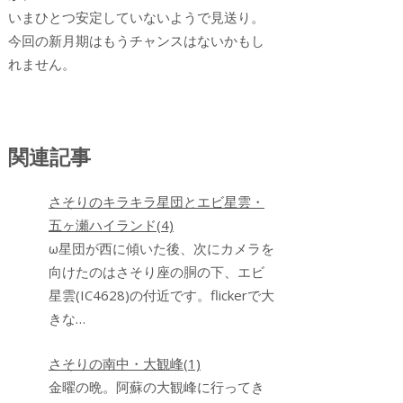
いまひとつ安定していないようで見送り。
今回の新月期はもうチャンスはないかもし
れません。
関連記事
さそりのキラキラ星団とエビ星雲・
五ヶ瀬ハイランド(4)
ω星団が西に傾いた後、次にカメラを
向けたのはさそり座の胴の下、エビ
星雲(IC4628)の付近です。flickerで大
きな…
さそりの南中・大観峰(1)
金曜の晩。阿蘇の大観峰に行ってき