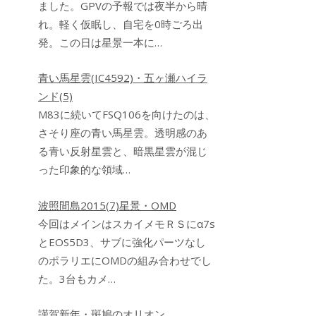
ました。GPVの予報では夜半から晴
れ。軽く仮眠し、自宅を0時ごろ出
発。この日は星景一本に…
青い馬星雲(IC4592)・五ヶ瀬ハイラ
ンド(5)
M83に続いてFSQ106を向けたのは、
さそり座の青い馬星雲。透明感のあ
る青い反射星雲と、暗黒星雲が混じ
った印象的な領域…
波照間島2015(7)星景・OMD
今回はメインはスカイメモＲＳにα7s
とEOS5D3、サブに強化パーツなし
のポラリエにOMDの組み合わせでし
た。3台もカメ…
謹賀新年・斑鳩のオリオン