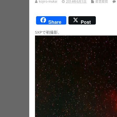
kojiro-inukai
2014年6月1日
星雲星団
Share
Post
SXPで初撮影。