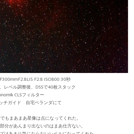
00mmF2.8LIS F2.8 ISO800 30秒
、レベル調整後、DSSで40枚スタック
ronomik CLSフィルター
タッチガイド 自宅ベランダにて
露出でもまあまあ星像は点になってくれた。
淡い部分があんまり出ないのはまあ仕方ない。
ノイズはあまり気にならないレベルになってくれた。