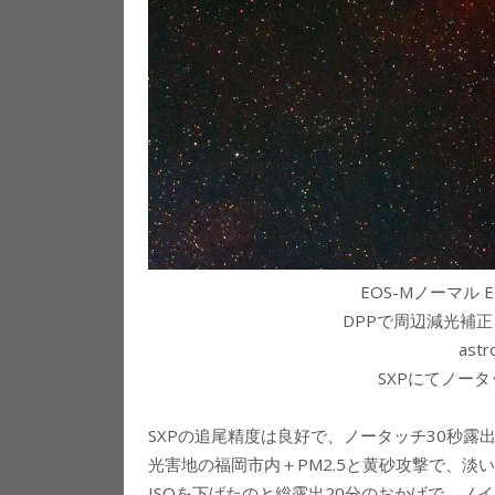
EOS-Mノーマル EF3
DPPで周辺減光補正
ast
SXPにてノー
SXPの追尾精度は良好で、ノータッチ30秒
光害地の福岡市内＋PM2.5と黄砂攻撃で、
ISOを下げたのと総露出20分のおかげで、