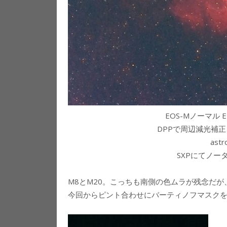
EOS-Mノーマル EF3
DPPで周辺減光補正
ast
SXPにてノ
M8とM20。こっちも南側の色ムラが残念だ
今回からピント合わせにバーティノフマスク