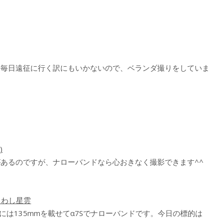
。毎日遠征に行く訳にもいかないので、ベランダ撮りをしていま
)
あるのですが、ナローバンドなら心おきなく撮影できます^^
・わし星雲
には135mmを載せてα7Sでナローバンドです。今日の標的は