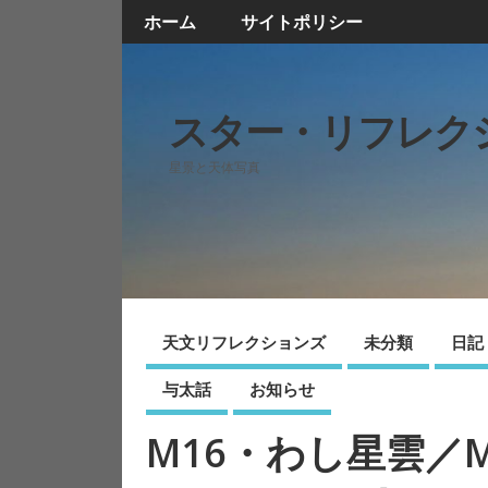
ホーム
サイトポリシー
スター・リフレク
星景と天体写真
天文リフレクションズ
未分類
日記
与太話
お知らせ
M16・わし星雲／M