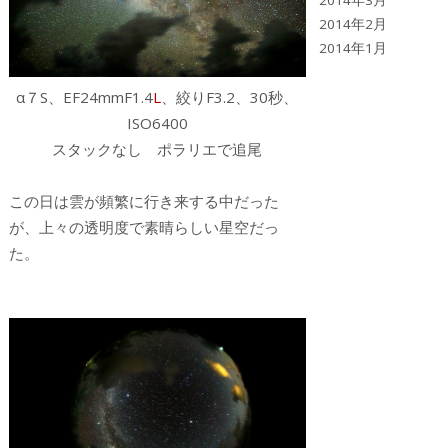
2014年3月
2014年2月
2014年1月
α７S、EF24mmF1.4
L
、絞りF3.2、30秒、
ISO6400
スタックなし ポラリエで追尾
この日は雲が頻繁に行き来する中だった
が、上々の透明度で素晴らしい星空だっ
た。