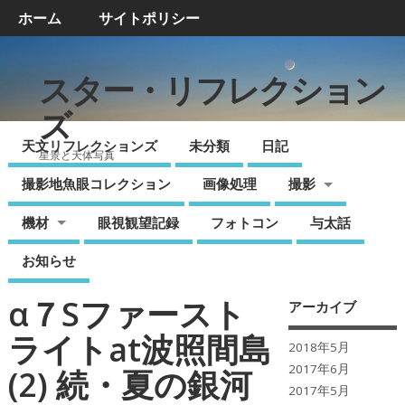
ホーム
サイトポリシー
スター・リフレクション
ズ
天文リフレクションズ
未分類
日記
星景と天体写真
撮影地魚眼コレクション
画像処理
撮影
機材
眼視観望記録
フォトコン
与太話
お知らせ
α７Sファースト
アーカイブ
ライトat波照間島
2018年5月
2017年6月
(2) 続・夏の銀河
2017年5月