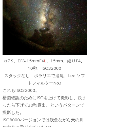
α７S、EF8-15mmF4
L
、15mm、絞りF4、
10秒、ISO32000
スタックなし ポラリエで追尾、Lee ソフ
トフィルターNo3
これもISO32000。
構図確認のためにISOを上げて撮影し、決ま
ったら下げて30秒露出、というパターンで
撮影した。
ISO8000バージョンでは残念ながら天の川
の中心に雲が来ていたorz