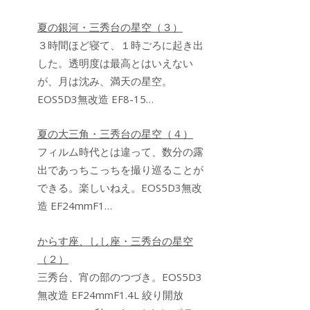
夏の銀河・三秀台の星空（３）
３時間ほど寝て、１時ごろに起き出
した。透明度は最高とはいえない
が、月は沈み、満天の星空。
EOS5D3無改造 EF8-15…
夏の大三角・三秀台の星空（４）
フィルム時代とは違って、数分の露
出であっちこっちを撮り巡ることが
できる。楽しいねえ。EOS5D3無改
造 EF24mmF1…
からす座、しし座・三秀台の星空
（２）
三秀台、宵の部のつづき。EOS5D3
無改造 EF24mmF1.4L 絞り開放