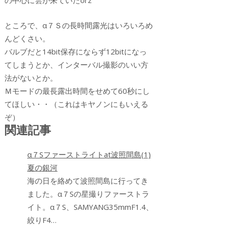
ところで、α７Ｓの長時間露光はいろいろめ
んどくさい。
バルブだと14bit保存にならず12bitになっ
てしまうとか、インターバル撮影のいい方
法がないとか。
Ｍモードの最長露出時間をせめて60秒にし
てほしい・・（これはキヤノンにもいえる
ぞ）
関連記事
α７Sファーストライトat波照間島(1)
夏の銀河
海の日を絡めて波照間島に行ってき
ました。α７Sの星撮りファーストラ
イト。α７S、SAMYANG35mmF1.4、
絞りF4…