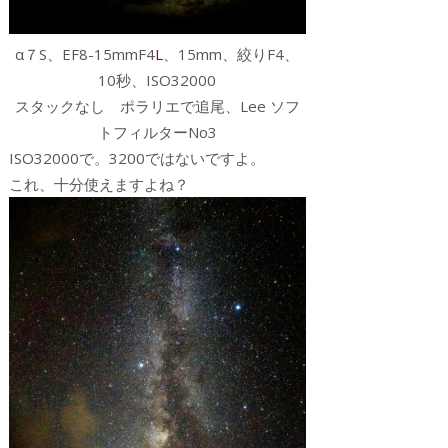
α７S、EF8-15mmF4
L
、15mm、絞りF4、
10秒、ISO32000
スタックなし ポラリエで追尾、Lee ソフ
トフィルターNo3
ISO32000で。3200ではないですよ。
これ、十分使えますよね？