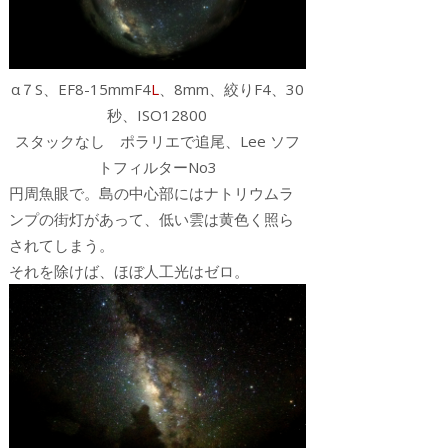
α７S、EF8-15mmF4
L
、8mm、絞りF4、30
秒、ISO12800
スタックなし ポラリエで追尾、Lee ソフ
トフィルターNo3
円周魚眼で。島の中心部にはナトリウムラ
ンプの街灯があって、低い雲は黄色く照ら
されてしまう。
それを除けば、ほぼ人工光はゼロ。