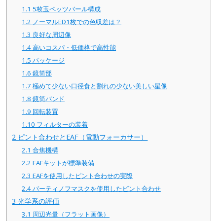
1.1
5枚玉ペッツバール構成
1.2
ノーマルED1枚での色収差は？
1.3
良好な周辺像
1.4
高いコスパ・低価格で高性能
1.5
パッケージ
1.6
鏡筒部
1.7
極めて少ない口径食と割れの少ない美しい星像
1.8
鏡筒バンド
1.9
回転装置
1.10
フィルターの装着
2
ピント合わせとEAF（電動フォーカサー）
2.1
合焦機構
2.2
EAFキットが標準装備
2.3
EAFを使用したピント合わせの実際
2.4
バーティノフマスクを使用したピント合わせ
3
光学系の評価
3.1
周辺光量（フラット画像）