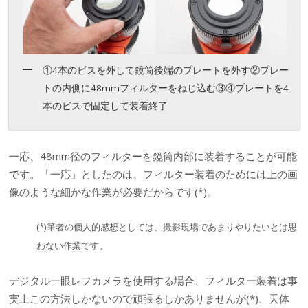
①4本のビスを外して鏡筒後端のプレートを外す②プレー
トの内側に48mmフィルターをねじ込む③④プレートを4
本のビスで固定して装着終了
一応、48mm径のフィルターを鏡筒内部に装着することが可能
です。「一応」としたのは、フィルター装着のためには上の画
像のような細かな作業が必要だからです(*)。
(*)筆者の個人的感想としては、撮影現場であまりやりたいとは思
わない作業です。
デジタル一眼レフカメラを使用する場合、フィルター装着は事
実上この方法しかないので頑張るしかありませんが(*)、天体