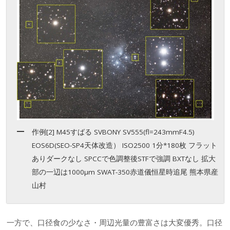
作例[2] M45すばる SVBONY SV555(fl=243mmF4.5)
EOS6D(SEO-SP4天体改造） ISO2500 1分*180枚 フラット
ありダークなし SPCCで色調整後STFで強調 BXTなし 拡大
部の一辺は1000μm SWAT-350赤道儀恒星時追尾 熊本県産
山村
一方で、口径食の少なさ・周辺光量の豊富さは大変優秀。口径