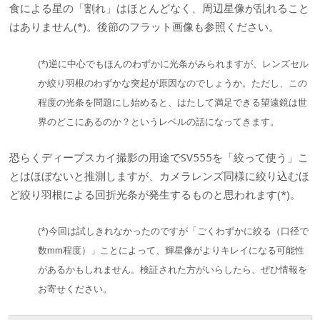
食による星の「割れ」はほとんどなく、周辺星像が乱れること
はありません(*)。後節のフラット画像も参照ください。
(*)逆に中心でもほんのわずかに光条がみられますが、レンズセル
か絞り羽根のわずかな突起が原因なのでしょうか。ただし、この
程度の光条を問題にし始めると、はたして満足できる望遠鏡は世
界のどこにあるのか？というレベルの話になってきます。
恐らくディープスカイ撮影の用途でSV555を「絞って使う」こ
とはほぼないと推測しますが、カメラレンズ同様に絞り込むほ
ど絞り羽根による回折光条が発生するものと思われます(*)。
(*)今回は試しきれなかったのですが「ごくわずかに絞る（口径で
数mm程度）」ことによって、輝星像がよりキレイになる可能性
があるかもしれません。検証された方がいらしたら、ぜひ情報を
お寄せください。