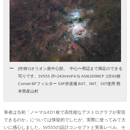
[作例1]オリオン座中心部。 中心〜周辺まで満足のできる
写りです。SV555 (fl=243mmF4.5) ASI6200MCP 2分60枚
Comet BPフィルター SXP赤道儀 BXT、NXT、SXT使用 熊
本県産山村
筆者は当初「ノーマルED1枚で高性能なアストログラフが実現
できるのか」については懐疑的でしたが、実際に使ってみて大
いに感心しました。SV555の設計コンセプトと実装レベル、そ