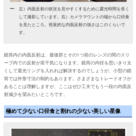
左）内面反射の状況を見やすくするために露光時間を長く
して撮影しています。右）カメラマウントの端から口径食
を見たところ。視覚的な内面反射の強さはこのくらいで
す。
鏡筒内の内面反射は、最後群とその1つ前のレンズの間のスリ
ーブ内での反射が若干気になります。鏡筒の内径を思いきり太
くして遮光リングを入れれば解決するのでしょうが、小型の鏡
筒では外形寸法の制約もあります。さまざまなトレードオフが
あることは理解しますが、ここはぜひ工夫でもう一段の内面反
射減少を望みたいところです。
極めて少ない口径食と割れの少ない美しい星像