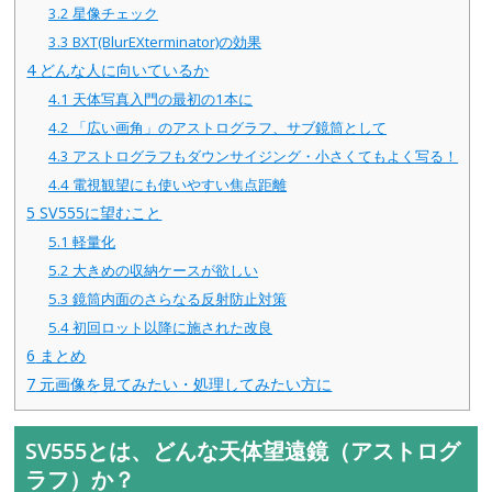
3.2
星像チェック
3.3
BXT(BlurEXterminator)の効果
4
どんな人に向いているか
4.1
天体写真入門の最初の1本に
4.2
「広い画角」のアストログラフ、サブ鏡筒として
4.3
アストログラフもダウンサイジング・小さくてもよく写る！
4.4
電視観望にも使いやすい焦点距離
5
SV555に望むこと
5.1
軽量化
5.2
大きめの収納ケースが欲しい
5.3
鏡筒内面のさらなる反射防止対策
5.4
初回ロット以降に施された改良
6
まとめ
7
元画像を見てみたい・処理してみたい方に
SV555とは、どんな天体望遠鏡（アストログ
ラフ）か？