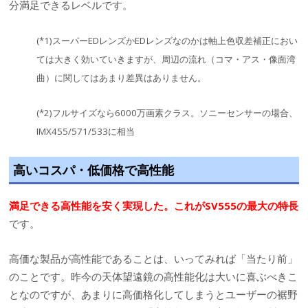
分満足できるレベルです。
(*1)スーパーEDレンズかEDレンズなのかは軸上色収差補正におい
ては大きく効いていきますが、周辺の流れ（コマ・アス・像面湾
曲）に関してはあまり差異はありません。
(*2)フルサイズなら6000万画素クラス。ソニーセンサーの場合、
IMX455/571/533に相当
高いコスパ・低価格で高性能
満足できる高性能を安く実現した。これがSV555の最大の特長
です。
高価な製品が高性能であることは、いってみれば「当たり前」
のことです。昨今の天体望遠鏡の高性能化は大いに喜ぶべきこ
となのですが、あまりに高価格化してしまうとユーザーの裾野