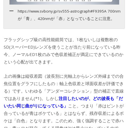
https://www.svbony.jp/sv555-astrograph#F9395A 700nm
が「青」、420nmが「赤」となっていることに注意。
フラッグシップ級の高性能鏡筒では、1枚ないしは複数枚の
SD(スーパーED)レンズを使うことが当たり前になっている昨
今、ノーマルED1枚のみで色収差補正が満足にできているのか
という心配が出てきます。
上の画像は縦収差図（波長別に光軸上からレンズ外縁までの合
焦位置をグラフにしたもの：軸上色収差と球面収差が評価でき
る）です。いわゆる「アンダーコレクション」型の補正で直線
ではありません(*1)。しかし
注目したいのが、どの波長も「だ
いたい同じ曲がりになっている」
こと。つまり「赤はピントが
合っているが青はボケている」とはならず、残存収差によるボ
ケは「白色」となります。このため、強く強調することで赤ハ