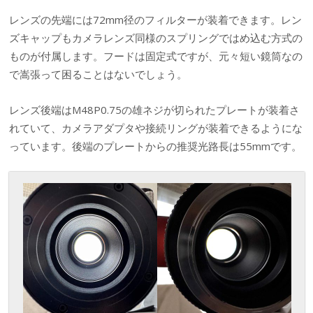
レンズの先端には72mm径のフィルターが装着できます。レン
ズキャップもカメラレンズ同様のスプリングではめ込む方式の
ものが付属します。フードは固定式ですが、元々短い鏡筒なの
で嵩張って困ることはないでしょう。
レンズ後端はM48P0.75の雄ネジが切られたプレートが装着さ
れていて、カメラアダプタや接続リングが装着できるようにな
っています。後端のプレートからの推奨光路長は55mmです。