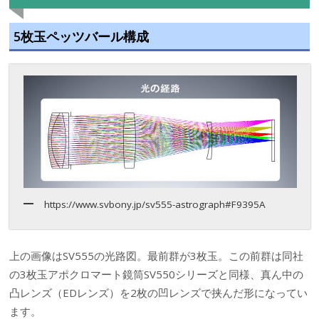
5枚玉ペッツバール構成
https://www.svbony.jp/sv555-astrograph#F9395A
上の画像はSV555の光路図。最前群が3枚玉。この前群は同社
の3枚玉アポクロマート鏡筒SV550シリーズと同様、真ん中の
凸レンズ（EDレンズ）を2枚の凹レンズで挟んだ形になってい
ます。