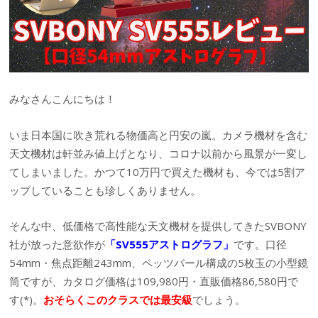
みなさんこんにちは！
いま日本国に吹き荒れる物価高と円安の嵐。カメラ機材を含む
天文機材は軒並み値上げとなり、コロナ以前から風景が一変し
てしまいました。かつて10万円で買えた機材も、今では5割ア
ップしていることも珍しくありません。
そんな中、低価格で高性能な天文機材を提供してきたSVBONY
社が放った意欲作が
「SV555アストログラフ」
です。口径
54mm・焦点距離243mm、ペッツバール構成の5枚玉の小型鏡
筒ですが、カタログ価格は109,980円・直販価格86,580円で
す(*)。
おそらくこのクラスでは最安級
でしょう。