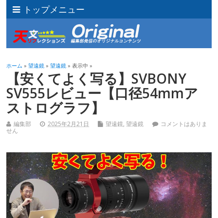
トップメニュー
ホーム
»
望遠鏡
»
望遠鏡
» 表示中 »
【安くてよく写る】SVBONY
SV555レビュー【口径54mmア
ストログラフ】
編集部
2025年2月21日
望遠鏡
,
望遠鏡
コメントはありま
せん