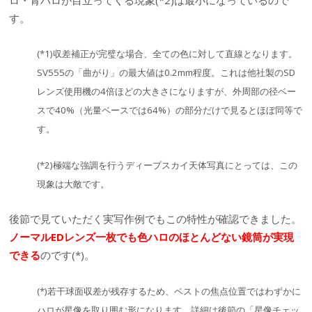
ロ・青ハロが目立ってくる現象(*2)は最小になっているので
す。
(*1)収差補正が完璧な場合、全ての色に対して直線となります。
SV555の「曲がり」の最大値は0.2mm程度。これは他社製のSD
レンズ使用機の4倍ほどの大きさになりますが、外周部の径ベー
スで40%（光量ベースでは64%）の部分だけで見るとほぼ同等で
す。
(*2)極端な強調を行うディープスカイ天体写真にとっては、この
現象は大敵です。
後節で見ていただく実写作例でもこの特性が確認できました。
ノーマルEDレンズ一枚でも色ハロのほとんどない鏡筒が実現
できる
のです(*)。
(*)若干球面収差が残存するため、ベストの焦点位置ではわずかに
ハロが星像を取り囲む形になります。詳細は後節の「星像チェッ