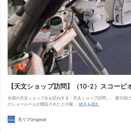
【天文ショップ訪問】（10-2）スコーピ
全国の天文ショップをお訪ねする「天文ショップ訪問」。 第10
【天
のショールームが開設されたとの報 …
続きを読む
文
シ
天リフOriginal
ョ
ッ